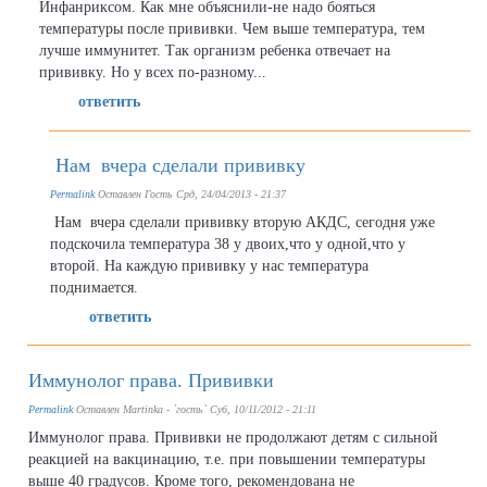
Инфанриксом. Как мне объяснили-не надо бояться
температуры после прививки. Чем выше температура, тем
лучше иммунитет. Так организм ребенка отвечает на
прививку. Но у всех по-разному...
ответить
Нам вчера сделали прививку
Permalink
Оставлен
Гость
Срд, 24/04/2013 - 21:37
Нам вчера сделали прививку вторую АКДС, сегодня уже
подскочила температура 38 у двоих,что у одной,что у
второй. На каждую прививку у нас температура
поднимается.
ответить
Иммунолог права. Прививки
Permalink
Оставлен
Martinka - `гость`
Суб, 10/11/2012 - 21:11
Иммунолог права. Прививки не продолжают детям с сильной
реакцией на вакцинацию, т.е. при повышении температуры
выше 40 градусов. Кроме того, рекомендована не