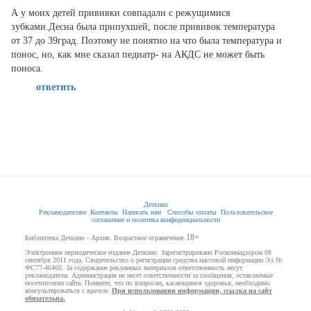
А у моих детей прививки совпадали с режущимися
зубками.Десна была припухшей, после прививок температура
от 37 до 39град. Поэтому не понятно на что была температура и
понос, но, как мне сказал педиатр- на АКДС не может быть
поноса.
ответить
Деткино
Рекламодателям
Контакты
Написать нам
Способы оплаты
Пользовательское
соглашение и политика конфиденциальности
18+
Библиотека Деткино - Архив. Возрастное ограничение
Электронное периодическое издание Деткино. Зарегистрировано Роскомнадзором 08
сентября 2011 года. Свидетельство о регистрации средства массовой информации Эл №
ФС77-46460. За содержание рекламных материалов ответственность несут
рекламодатели. Администрация не несет ответственности за сообщения, оставляемые
посетителями сайта. Помните, что по вопросам, касающимся здоровья, необходимо
консультироваться с врачом.
При использовании информации, ссылка на сайт
обязательна.