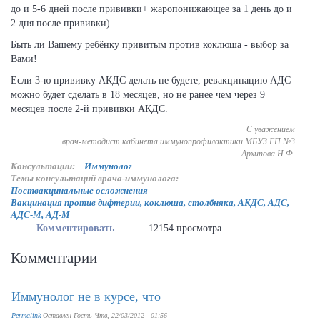
до и 5-6 дней после прививки+ жаропонижающее за 1 день до и
2 дня после прививки).
Быть ли Вашему ребёнку привитым против коклюша - выбор за
Вами!
Если 3-ю прививку АКДС делать не будете, ревакцинацию АДС
можно будет сделать в 18 месяцев, но не ранее чем через 9
месяцев после 2-й прививки АКДС.
С уважением
врач-методист кабинета иммунопрофилактики МБУЗ ГП №3
Архипова Н.Ф.
Консультации:
Иммунолог
Темы консультаций врача-иммунолога:
Поствакцинальные осложнения
Вакцинация против дифтерии, коклюша, столбняка, АКДС, АДС,
АДС-М, АД-М
Комментировать
12154 просмотра
Комментарии
Иммунолог не в курсе, что
Permalink
Оставлен
Гость
Чтв, 22/03/2012 - 01:56