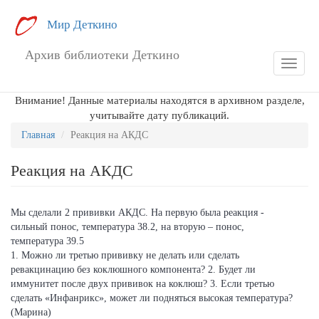
Перейти
Мир Деткино
к
основному
Архив библиотеки Деткино
содержанию
Toggle
navigat
Внимание! Данные материалы находятся в архивном разделе,
учитывайте дату публикаций.
Главная
Реакция на АКДС
Реакция на АКДС
Мы сделали 2 прививки АКДС. На первую была реакция -
сильный понос, температура 38.2, на вторую – понос,
температура 39.5
1. Можно ли третью прививку не делать или сделать
ревакцинацию без коклюшного компонента? 2. Будет ли
иммунитет после двух прививок на коклюш? 3. Если третью
сделать «Инфанрикс», может ли подняться высокая температура?
(Марина)