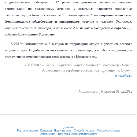
в динамическом наблюдении,
17
ранее оперированных пациентов получили
рекомендации по дальнейшему лечению, у остальных пациентов врожденная
патология сердца была исключена. «
По итогам приёма
8-ми пациентам показано
дополнительное обследование и оперативное лечение
в условиях Окружного
кардиологического диспансера, в том числе
2-м из них в экстренном порядке
», –
добавил
Константин Борисович
.
В 2012г. запланировано 8 выездов на территории округа с участием детского
кардиохирурга. Подобная тактика выявления пороков сердца и отбора пациентов для
оперативного лечения показала свою высокую эффективность.
БУ ХМАО – Югры «Окружной кардиологический диспансер «Центр
диагностики и сердечно-сосудистой хирургии», г. Сургут
www.okd.ru
=Материал опубликован 01.02.2012
Деткино
Рекламодателям
Контакты
Написать нам
Способы оплаты
Пользовательское
соглашение и политика конфиденциальности