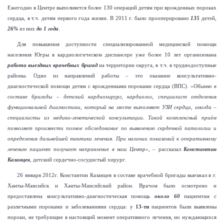
Е
жегодно в Центре выполняется более 130 операций детям при врожденных пороках
сердца, в т.ч. детям первого года жизни. В 2011
г. было прооперировано
135
детей,
26%
из них
до 1 года
.
Для повышения доступности специализированной медицинской помощи
населения Югры в кардиологическом диспансере уже более 10 лет организована
работа выездных врачебных бригад
на территории округа, в т.ч. в труднодоступные
районы. Одно из направлений работы – это
оказание консультативно-
диагностической помощи детям с врожденными пороками сердца (ВПС). «
Обычно в
составе бригады – детский кардиохирург, кардиолог, специалист отделения
функциональной диагностики, который на месте выполняет УЗИ сердца, иногда –
специалисты из медико-генетической консультации. Такой комплексный приём
позволяет произвести полное обследование по выявлению сердечной патологии и
определения дальнейшей тактики лечения. При наличии показаний к оперативному
лечению пациент получает направление в наш Центр
», – рассказал
Константин
Казанцев
, детский сердечно-сосудистый хирург.
26 января 2012г. Константин Казанцев в составе врачебной бригады выезжал в г.
Ханты-Мансийск и Ханты-Мансийский район. Врачом было осмотрено и
предоставлена консультативно-диагностическая помощь
около 60
пациентам с
различными пороками и заболеваниями сердца: у
13-ти
пациентов были выявлены
пороки, не требующие в настоящий момент оперативного лечения, но нуждающихся