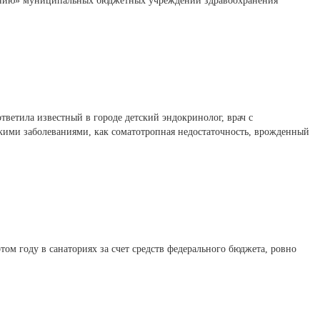
инию» муниципальных бюджетных учреждений здравоохранения
ветила известный в городе детский эндокринолог, врач с
кими заболеваниями, как соматотропная недостаточность, врожденный
ом году в санаториях за счет средств федерального бюджета, ровно