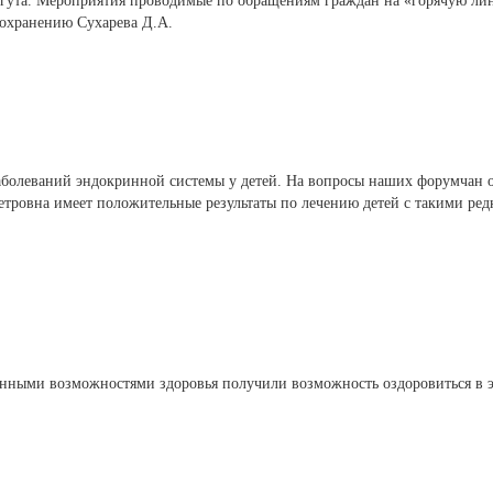
гута. Мероприятия проводимые по обращениям граждан на «горячую л
оохранению Сухарева Д.А.
болеваний эндокринной системы у детей. На вопросы наших форумчан от
тровна имеет положительные результаты по лечению детей с такими ред
енными возможностями здоровья получили возможность оздоровиться в эт