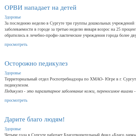
ОРВИ нападает на детей
Здоровье
За последнюю неделю в Сургуте три группы дошкольных учреждений з
заболеваемости в городе за третью неделю января возрос на 25 процен
обратились в лечебно-профи-лактические учреждения города более дв
просмотреть
Осторожно педикулез
Здоровье
Территориальный отдел Роспотребнадзора по ХМАО- Югре в г. Сургуте 
педикулезом.
Педикулез - это паразитарное заболевание кожи, переносимое вшами 
просмотреть
Дарите благо людям!
Здоровье
Четыре года в Сургуте работает Благотворительный фонд «Благо дар