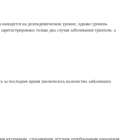
 находится на доэпидемическом уровне, однако уровень
 зарегистрировано только два случая заболевания гриппом, а
та за последнее время увеличилось количество заболевших
ьким югорчанам, страдающим детским церебральным параличом,