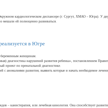
ружном кардиологическом диспансере (г. Сургут, ХМАО – Югра). У дву
о мешали ей полноценно развиваться.
реализуется в Югре
и беременным женщинам.
одовая) диагностика нарушений развития ребенка», постановлением Пра
вый проект по пренатальной диагностике.
й с аномалиями развития, выявить которые и начать необходимое лечен
лидов – канистерапия, или лечебная кинология. Она способствует разв