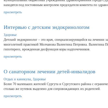
муниципальных бюджетных учреждениях здравоохранения города Сур
находятся под постоянным контролем председателя комитета по здрав
просмотреть
Интервью с детским эндокринологом
Здоровье
Детский эндокринолог – это врач, специализирующийся на лечении за
многолетней практикой Молчанова Валентина Петровна. Валентина Пе
гипотиреоз, врожденная дисфункция коры надпочечников.
просмотреть
О санаторном лечении детей-инвалидов
Отдых и каникулы
,
Здоровье
Более 70 маленьких жителей Сургута и Сургутского района с огранич
столько же путевок выделено для сопровождающих их родителей.
просмотреть