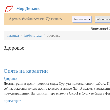
Перейти
Мир Деткино
к
основному
Архив библиотеки Деткино
Эко-жизнь
Библиоте
содержанию
Внимание! Д
Главная
Библиотека
Здоровье
Здоровье
Опять на карантин
Здоровье
Десять групп в десяти детских садах Сургута приостановили работу. 
сейчас закрыты только десять классов в лицее №3. В целом, учрежден
преждевременно. Напомним, первая волна ОРВИ в Сургуте была в фев
просмотреть