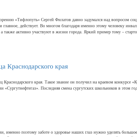
зрению «Тифлопуть» Сергей Филатов давно задумался над вопросом соци
и главное, действует. Во многом благодаря именно этому человеку инва
а также активно участвуют в жизни города. Яркий пример тому – старт
ца Краснодарского края
Краснодарского края. Такое звание он получил на краевом конкурсе «
«Сургутнефтегаз». Последняя смена сургутских школьников в этом году 
 именно поэтому заботе о здоровье наших глаз нужно уделять большое