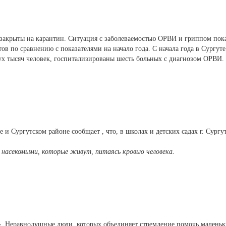
акрыты на карантин. Ситуация с заболеваемостью ОРВИ и гриппом пока
тов по сравнению с показателями на начало года. С начала года в Сургуте
ух тысяч человек, госпитализированы шесть больных с диагнозом ОРВИ.
и Сургутском районе сообщает , что, в школах и детских садах г. Сургу
- насекомыми, которые живут, питаясь кровью человека.
ю». Неравнодушные люди, которых объединяет стремление помочь мален