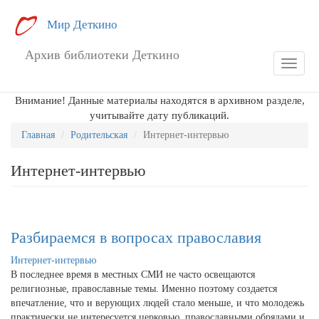
Перейти
Мир Деткино
к
основному
Архив библиотеки Деткино
содержанию
Toggle
navigat
Внимание! Данные материалы находятся в архивном разделе,
учитывайте дату публикаций.
Главная
Родительская
Интернет-интервью
Интернет-интервью
Разбираемся в вопросах православия
Интернет-интервью
В последнее время в местных СМИ не часто освещаются
религиозные, православные темы. Именно поэтому создается
впечатление, что и верующих людей стало меньше, и что молодежь
практически не интересуется церковью, православными обрядами и