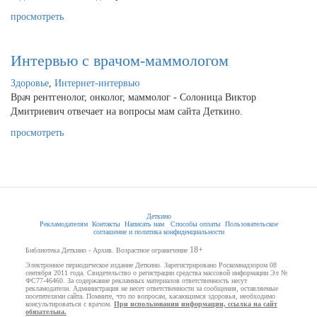
просмотреть
Интервью с врачом-маммологом
Здоровье
,
Интернет-интервью
Врач рентгенолог, онколог, маммолог - Солоница Виктор
Дмитриевич отвечает на вопросы мам сайта Деткино.
просмотреть
Деткино
Рекламодателям
Контакты
Написать нам
Способы оплаты
Пользовательское
соглашение и политика конфиденциальности
18+
Библиотека Деткино - Архив. Возрастное ограничение
Электронное периодическое издание Деткино. Зарегистрировано Роскомнадзором 08
сентября 2011 года. Свидетельство о регистрации средства массовой информации Эл №
ФС77-46460. За содержание рекламных материалов ответственность несут
рекламодатели. Администрация не несет ответственности за сообщения, оставляемые
посетителями сайта. Помните, что по вопросам, касающимся здоровья, необходимо
консультироваться с врачом.
При использовании информации, ссылка на сайт
обязательна.