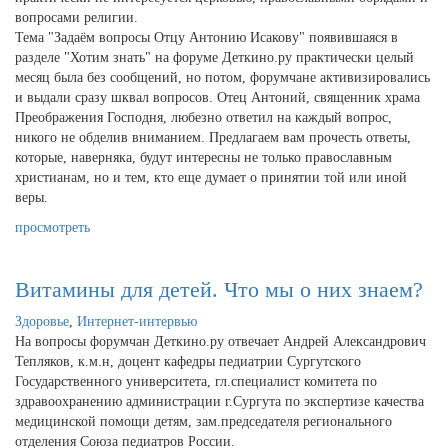
вопросами религии.
Тема "Задаём вопросы Отцу Антонию Исакову" появившаяся в
разделе "Хотим знать" на форуме Деткино.ру практически целый
месяц была без сообщений, но потом, форумчане активизировались
и выдали сразу шквал вопросов. Отец Антоний, священник храма
Преображения Господня, любезно ответил на каждый вопрос,
никого не обделив вниманием. Предлагаем вам прочесть ответы,
которые, наверняка, будут интересны не только православным
христианам, но и тем, кто еще думает о принятии той или иной
веры.
просмотреть
Витамины для детей. Что мы о них знаем?
Здоровье
,
Интернет-интервью
На вопросы форумчан Деткино.ру отвечает Андрей Александрович
Тепляков, к.м.н, доцент кафедры педиатрии Сургутского
Государственного университета, гл.специалист комитета по
здравоохранению администрации г.Сургута по экспертизе качества
медицинской помощи детям, зам.председателя регионального
отделения Союза педиатров России.